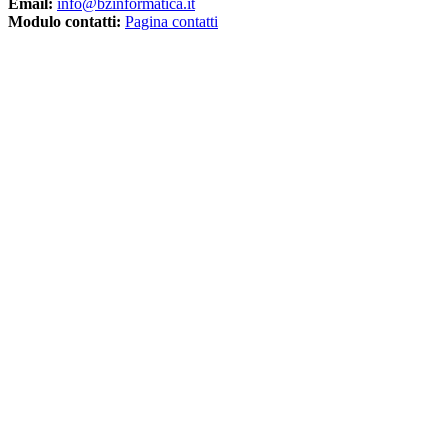
Email:
info@bzinformatica.it
Modulo contatti:
Pagina contatti